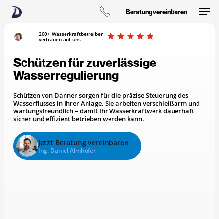
Skip
Men
to
Beratung vereinbaren
main
content
200+ Wasserkraftbetreiber
vertrauen auf uns
Schützen für zuverlässige
Wasserregulierung
Schützen von Danner sorgen für die präzise Steuerung des
Wasserflusses in Ihrer Anlage. Sie arbeiten verschleißarm und
wartungsfreundlich – damit Ihr Wasserkraftwerk dauerhaft
sicher und effizient betrieben werden kann.
Jetzt Beratung vereinbaren
Ing. Daniel Almhofer