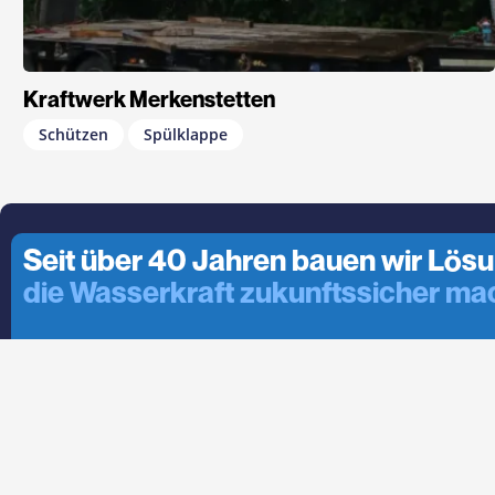
Kraftwerk Merkenstetten
Schützen
Spülklappe
Seit über 40 Jahren bauen wir Lös
die Wasserkraft zukunftssicher ma
Projektanfragen für Q2 2026 möglich