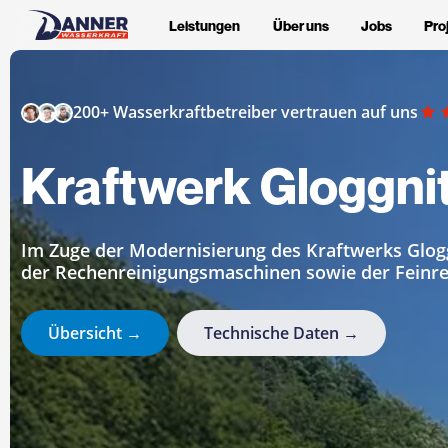
Skip
Leistungen
Über uns
Jobs
Pro
to
main
content
200+ Wasserkraftbetreiber vertrauen auf uns
Kraftwerk Gloggni
Im Zuge der Modernisierung des Kraftwerks Glog
der Rechenreinigungsmaschinen sowie der Feinre
Übersicht →
Technische Daten →