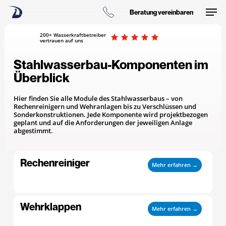
Skip
Men
to
Beratung vereinbaren
main
content
200+ Wasserkraftbetreiber
vertrauen auf uns
Stahlwasserbau-Komponenten im
Überblick
Hier finden Sie alle Module des Stahlwasserbaus – von
Rechenreinigern und Wehranlagen bis zu Verschlüssen und
Sonderkonstruktionen. Jede Komponente wird projektbezogen
geplant und auf die Anforderungen der jeweiligen Anlage
abgestimmt.
Rechenreiniger
Mehr erfahren →
Wehrklappen
Mehr erfahren →